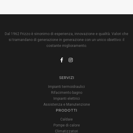
Dal 1962 Frizzo è sinonimo di esperienza, innovazione e qualità. Valori che
si tramandano di generazione in generazione con un unico obiettivo: il
costante miglioramento.
SERVIZI
Impianti termoidraulici
Rifacimento bagno
Impianti elettrici
Assistenza e Manutenzione
PRODOTTI
Caldaie
Pompe di calore
Climatizzatori