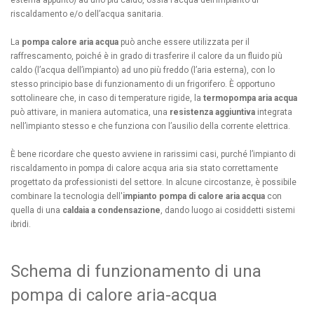
esterna appunto) ad uno più caldo, ossia l’acqua dell’impianto di
riscaldamento e/o dell’acqua sanitaria.
La
pompa calore aria acqua
può anche essere utilizzata per il
raffrescamento, poiché è in grado di trasferire il calore da un fluido più
caldo (l’acqua dell’impianto) ad uno più freddo (l’aria esterna), con lo
stesso principio base di funzionamento di un frigorifero. È opportuno
sottolineare che, in caso di temperature rigide, la
termopompa aria acqua
può attivare, in maniera automatica, una
resistenza aggiuntiva
integrata
nell’impianto stesso e che funziona con l’ausilio della corrente elettrica.
È bene ricordare che questo avviene in rarissimi casi, purché l’impianto di
riscaldamento in pompa di calore acqua aria sia stato correttamente
progettato da professionisti del settore. In alcune circostanze, è possibile
combinare la tecnologia dell'
impianto pompa di calore aria acqua
con
quella di una
caldaia a condensazione
, dando luogo ai cosiddetti sistemi
ibridi.
Schema di funzionamento di una
pompa di calore aria-acqua