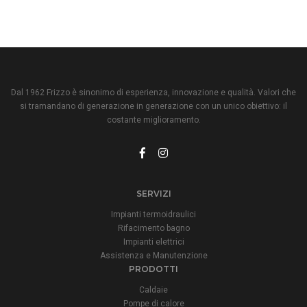
Dal 1962 Frizzo è sinonimo di esperienza, innovazione e qualità. Valori che
si tramandano di generazione in generazione con un unico obiettivo: il
costante miglioramento.
SERVIZI
Impianti termoidraulici
Rifacimento bagno
Impianti elettrici
Assistenza e Manutenzione
PRODOTTI
Caldaie
Pompe di calore